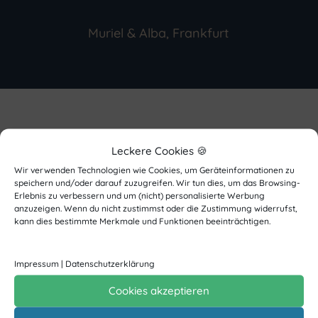
Muriel & Alba, Frankfurt
Leckere Cookies 🍪
Wir verwenden Technologien wie Cookies, um Geräteinformationen zu
speichern und/oder darauf zuzugreifen. Wir tun dies, um das Browsing-
Erlebnis zu verbessern und um (nicht) personalisierte Werbung
anzuzeigen. Wenn du nicht zustimmst oder die Zustimmung widerrufst,
kann dies bestimmte Merkmale und Funktionen beeinträchtigen.
Impressum
|
Datenschutzerklärung
Cookies akzeptieren