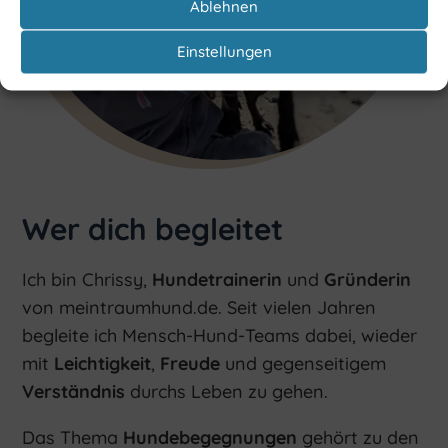
Ablehnen
Einstellungen
Wer dich begleitet
Ich bin Chrissy,
Hundetrainerin
und
Gründerin
von meintraumhund.de. Seit vielen Jahren
begleite ich Mensch-Hund-Teams dabei, wieder
mit
Leichtigkeit
,
Freude
und gegenseitigem
Verständnis
durchs Leben zu gehen.
Das Thema
Hundebegegnungen
gehört zu den