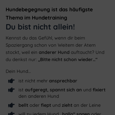
Hundebegegnung ist das häufigste
Thema im Hundetraining
Du bist nicht allein!
Kennst du das Gefühl, wenn dir beim
Spaziergang schon von Weitem der Atem
stockt, weil ein
anderer Hund
auftaucht? Und
du denkst nur:
„Bitte nicht schon wieder…“
Dein Hund…

ist nicht mehr
ansprechbar

ist
aufgeregt, spannt sich an
und
fixiert
den anderen Hund

bellt
oder
fiept
und
zieht
an der Leine

will zu jedem Hund
„hallo“ sagen
oder