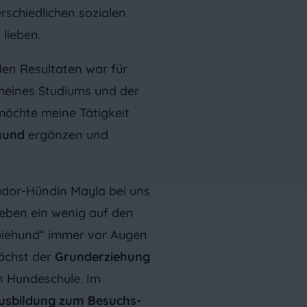
rschiedlichen sozialen
lieben.
den Resultaten war für
meines Studiums und der
h möchte meine Tätigkeit
hund
ergänzen und
ador-Hündin Mayla bei uns
Leben ein wenig auf den
apiehund“ immer vor Augen
ächst der
Grunderziehung
en Hundeschule. Im
usbildung zum Besuchs-