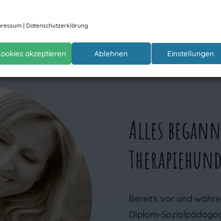
pressum
|
Datenschutzerklärung
ookies akzeptieren
Ablehnen
Einstellungen
Alles begann
Therapiehun
Bereits vor und währ
Diplom-Sozialpädagogi