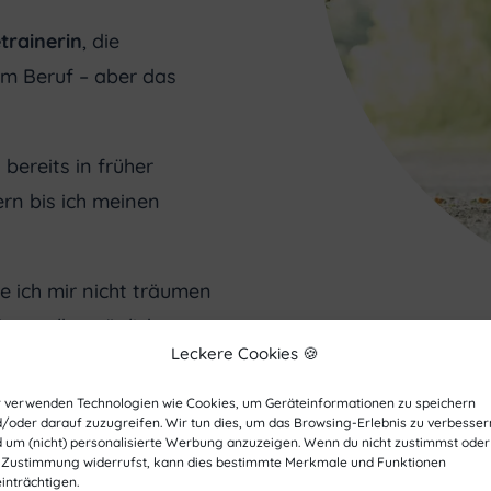
etrainerin
, die
m Beruf – aber das
bereits in früher
ern bis ich meinen
te ich mir nicht träumen
ter selbst täglich
Leckere Cookies 🍪
ren Hunden helfe und
anz Deutschland und
 verwenden Technologien wie Cookies, um Geräteinformationen zu speichern
/oder darauf zuzugreifen. Wir tun dies, um das Browsing-Erlebnis zu verbesser
 um (nicht) personalisierte Werbung anzuzeigen. Wenn du nicht zustimmst oder
 Zustimmung widerrufst, kann dies bestimmte Merkmale und Funktionen
inträchtigen.