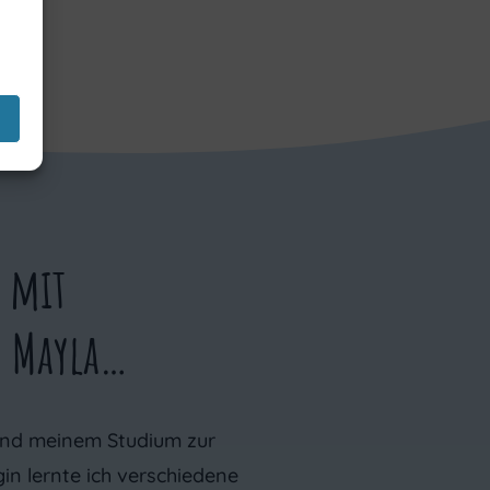
 mit
d Mayla…
end meinem Studium zur
n lernte ich verschiedene