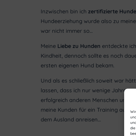
Inzwischen bin ich
zertifizierte Hund
Hundeerziehung wurde also zu meine
war nicht immer so…
Meine
Liebe zu Hunden
entdeckte ich 
Kindheit, dennoch sollte es noch dau
ersten eigenen Hund bekam.
Und als es schließlich soweit war hät
lassen, dass ich nur wenige Jahre spä
erfolgreich anderen Menschen und ih
meine Kunden für ein Training aus g
Wir
und
dem Ausland anreisen…
und
die
bee