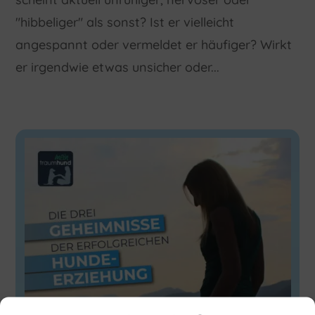
"hibbeliger" als sonst? Ist er vielleicht
angespannt oder vermeldet er häufiger? Wirkt
er irgendwie etwas unsicher oder...