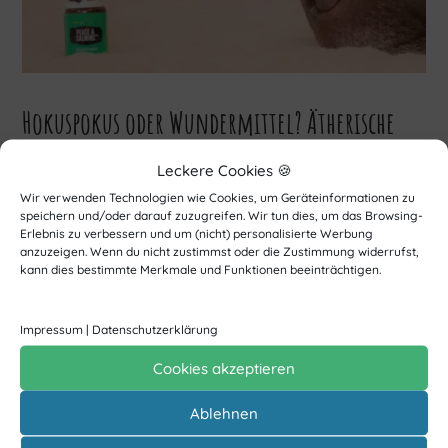
Hokuspokus oder Wundermittel? Ätherische
Öle im Hundetraining
Leckere Cookies 🍪
von
Chrissy
|
Nov. 29, 2019
|
Allgemein
Wir verwenden Technologien wie Cookies, um Geräteinformationen zu
speichern und/oder darauf zuzugreifen. Wir tun dies, um das Browsing-
Unruhe, Stress, Unsicherheit und Angst... sind
Erlebnis zu verbessern und um (nicht) personalisierte Werbung
anzuzeigen. Wenn du nicht zustimmst oder die Zustimmung widerrufst,
wohl die häufigsten Themen, die HINTER dem
kann dies bestimmte Merkmale und Funktionen beeinträchtigen.
Problemverhalten unserer Hunde und den
Schwierigkeiten im Alltag stecken. Deswegen
Impressum
|
Datenschutzerklärung
sollten wir eben nicht nur am Problemverhalten
Cookies akzeptieren
selbst (also dem "Symptom") ansetzen,
Ablehnen
sondern...